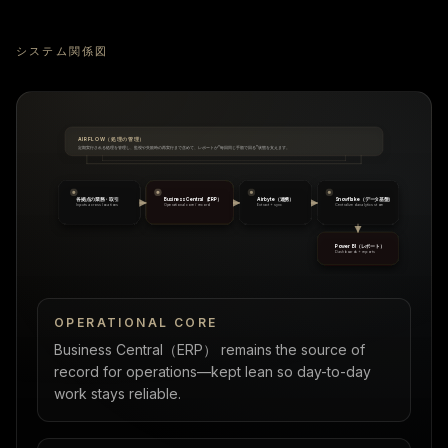
システム関係図
AIRFLOW（処理の管理）
定期実行される処理を管理し、監視や失敗時の再実行まで含めて、レポートが“毎回同じ手順で回る”状態を支えます。
各拠点の業務・取引
Business Central（ERP）
Airbyte（連携）
Snowflake（データ基盤）
Inputs across locations
Operational core / record
Extract + sync
Centralized analytics store
Power BI（レポート）
Dashboards + reports
OPERATIONAL CORE
Business Central（ERP）
remains the source of
record for operations—kept lean so day-to-day
work stays reliable.