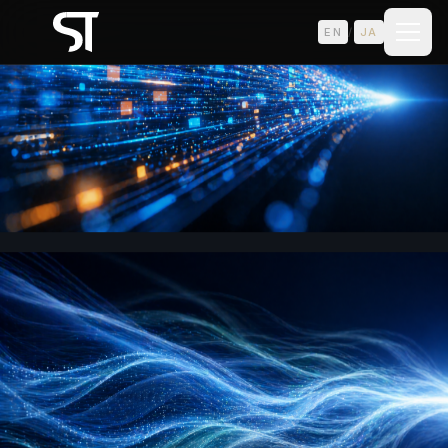
EN
/
JA