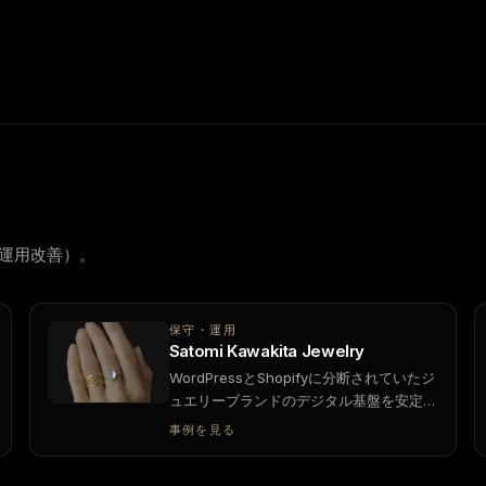
現実と結びつけます。実行可能な提案と、市場が米日にまたがる
、運用改善）。
保守・運用
Satomi Kawakita Jewelry
WordPressとShopifyに分断されていたジ
ュエリーブランドのデジタル基盤を安定化
し、コードの整理とパフォーマンス改善の
事例を見る
うえでOnline Store 2.0へ移行。ブランド
に沿った体験の調整と、業務を支えるアプ