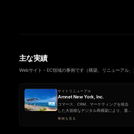
マーケの施策をサイト・分析・CRM・ERP周辺の
場合のバイリンガル対応。
主な実績
Webサイト・EC領域の事例です（構築、リニューアル
サイトリニューアル
Amnet New York, Inc.
コマース、CRM、マーケティングを統合
した大規模なデジタル再構築により、運用
の近代化と成長の加速を実現。
事例を見る