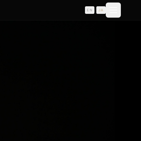
EN
/
JA